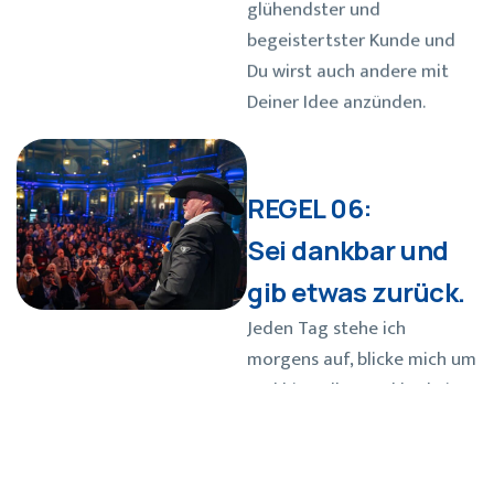
begeistertster Kunde und
Du wirst auch andere mit
Deiner Idee anzünden.
REGEL 06:
Sei dankbar und
gib etwas zurück.
Jeden Tag stehe ich
morgens auf, blicke mich um
und bin voller Dankbarkeit
für das, was mir das Leben
gegeben hat. Ich bin
dankbar für die Menschen,
die an mich glauben, die