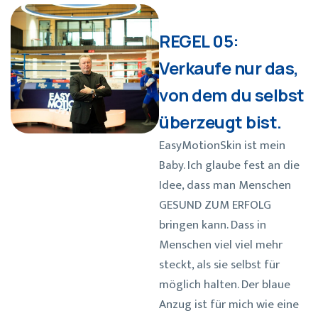
REGEL 05:
Verkaufe nur das,
von dem du selbst
überzeugt bist.
EasyMotionSkin ist mein
Baby. Ich glaube fest an die
Idee, dass man Menschen
GESUND ZUM ERFOLG
bringen kann. Dass in
Menschen viel viel mehr
steckt, als sie selbst für
möglich halten. Der blaue
Anzug ist für mich wie eine
Art Superman- oder