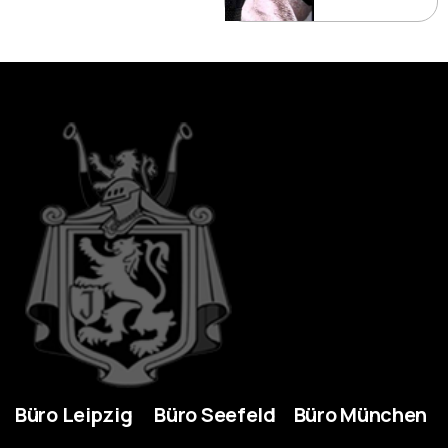
Büro Leipzig
Büro Seefeld
Büro München