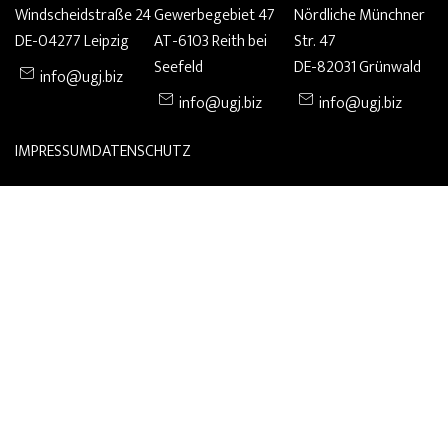
Windscheidstraße 24
Gewerbegebiet 47
Nördliche Münchner
DE-04277 Leipzig
AT-6103 Reith bei
Str. 47
Seefeld
DE-82031 Grünwald
info@ugj.biz
info@ugj.biz
info@ugj.biz
IMPRESSUM
DATENSCHUTZ