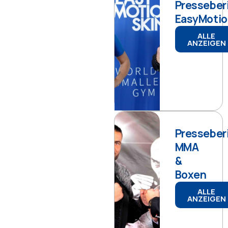
Presseber
EasyMotio
ALLE
ANZEIGEN
Presseber
MMA
&
Boxen
ALLE
ANZEIGEN