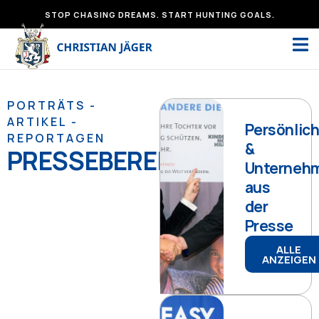
Zum
STOP CHASING DREAMS. START HUNTING GOALS.
Inhalt
springen
PORTRÄTS -
ARTIKEL -
Persönlich
REPORTAGEN
&
PRESSEBEREICH
Unternehm
aus
der
Presse
ALLE
ANZEIGEN