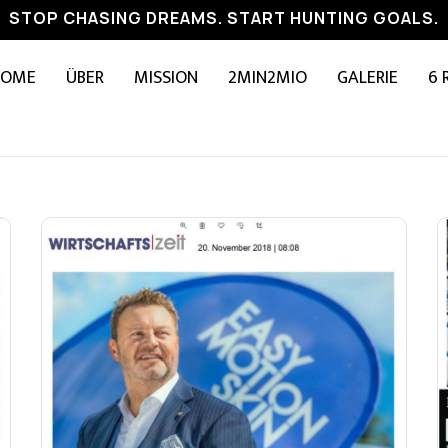
STOP CHASING DREAMS. START HUNTING GOALS.
HOME
ÜBER
MISSION
2MIN2MIO
GALERIE
6 
Seite
Seite
Seite
Seite
Seite