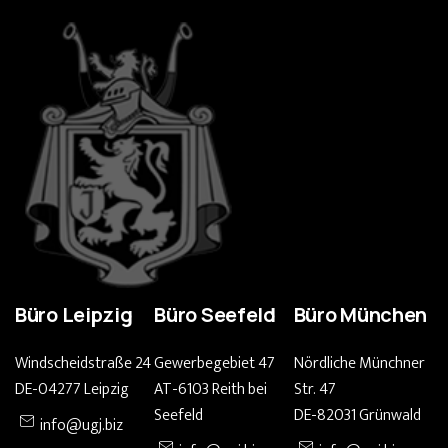
Büro Leipzig
Büro Seefeld
Büro München
Windscheidstraße 24
Gewerbegebiet 47
Nördliche Münchner
DE-04277 Leipzig
AT-6103 Reith bei
Str. 47
Seefeld
DE-82031 Grünwald
info@ugj.biz