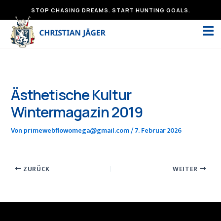
Zum
STOP CHASING DREAMS. START HUNTING GOALS.
Inhalt
springen
Ästhetische Kultur
Wintermagazin 2019
Von
primewebflowomega@gmail.com
/
7. Februar 2026
ZURÜCK
WEITER