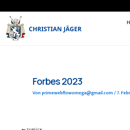
Zum
Inhalt
springen
Forbes 2023
Von
primewebflowomega@gmail.com
/
7. Feb
ZURÜCK