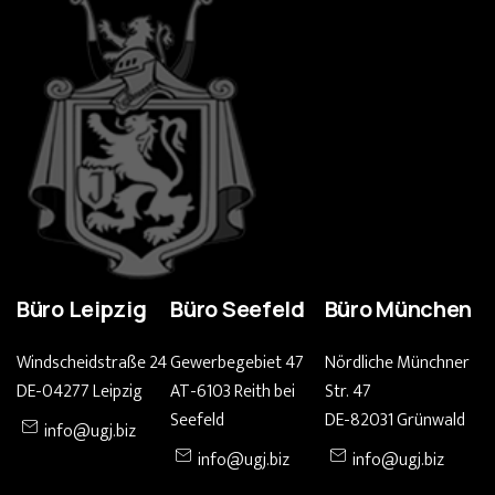
Büro Leipzig
Büro Seefeld
Büro München
Windscheidstraße 24
Gewerbegebiet 47
Nördliche Münchner
DE-04277 Leipzig
AT-6103 Reith bei
Str. 47
Seefeld
DE-82031 Grünwald
info@ugj.biz
info@ugj.biz
info@ugj.biz