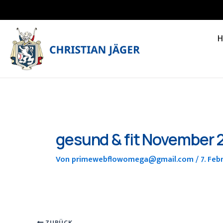
Zum
Inhalt
springen
gesund & fit November 
Von
primewebflowomega@gmail.com
/
7. Feb
ZURÜCK