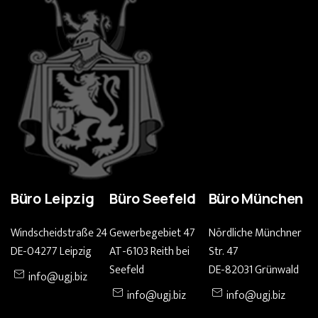
Büro Leipzig
Büro Seefeld
Büro München
Windscheidstraße 24
Gewerbegebiet 47
Nördliche Münchner
DE-04277 Leipzig
AT-6103 Reith bei
Str. 47
Seefeld
DE-82031 Grünwald
info@ugj.biz
info@ugj.biz
info@ugj.biz