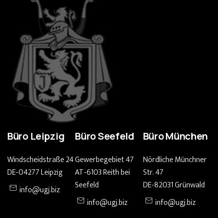
Büro Leipzig
Büro Seefeld
Büro München
Windscheidstraße 24
Gewerbegebiet 47
Nördliche Münchner
DE-04277 Leipzig
AT-6103 Reith bei
Str. 47
Seefeld
DE-82031 Grünwald
info@ugj.biz
info@ugj.biz
info@ugj.biz