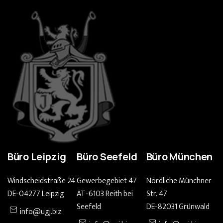
Büro Leipzig
Büro Seefeld
Büro München
Windscheidstraße 24
Gewerbegebiet 47
Nördliche Münchner
DE-04277 Leipzig
AT-6103 Reith bei
Str. 47
Seefeld
DE-82031 Grünwald
info@ugj.biz