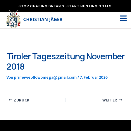
Zum
STOP CHASING DREAMS. START HUNTING GOALS.
Inhalt
springen
Tiroler Tageszeitung November
2018
Von
primewebflowomega@gmail.com
/
7. Februar 2026
ZURÜCK
WEITER