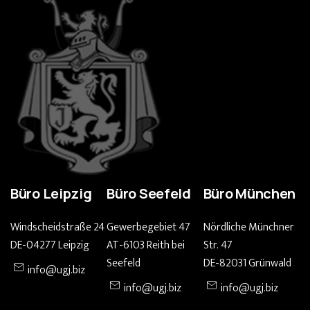
Büro Leipzig
Büro Seefeld
Büro München
Windscheidstraße 24
Gewerbegebiet 47
Nördliche Münchner
DE-04277 Leipzig
AT-6103 Reith bei
Str. 47
Seefeld
DE-82031 Grünwald
info@ugj.biz
info@ugj.biz
info@ugj.biz