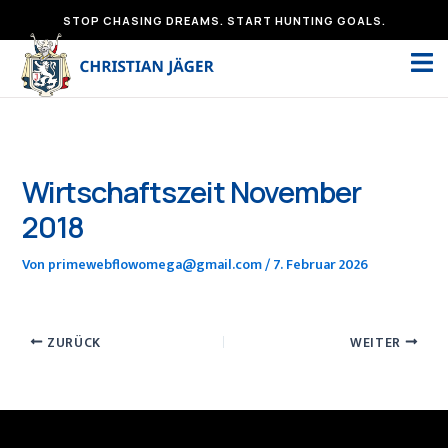
Zum
STOP CHASING DREAMS. START HUNTING GOALS.
Inhalt
springen
Wirtschaftszeit November
2018
Von
primewebflowomega@gmail.com
/
7. Februar 2026
ZURÜCK
WEITER