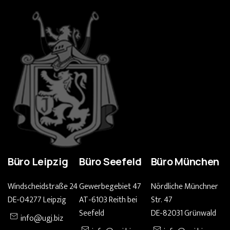
Büro Leipzig
Büro Seefeld
Büro München
Windscheidstraße 24
Gewerbegebiet 47
Nördliche Münchner
DE-04277 Leipzig
AT-6103 Reith bei
Str. 47
Seefeld
DE-82031 Grünwald
info@ugj.biz