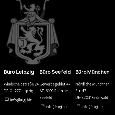
Büro Leipzig
Büro Seefeld
Büro München
Windscheidstraße 24
Gewerbegebiet 47
Nördliche Münchner
DE-04277 Leipzig
AT-6103 Reith bei
Str. 47
Seefeld
DE-82031 Grünwald
info@ugj.biz
info@ugj.biz
info@ugj.biz