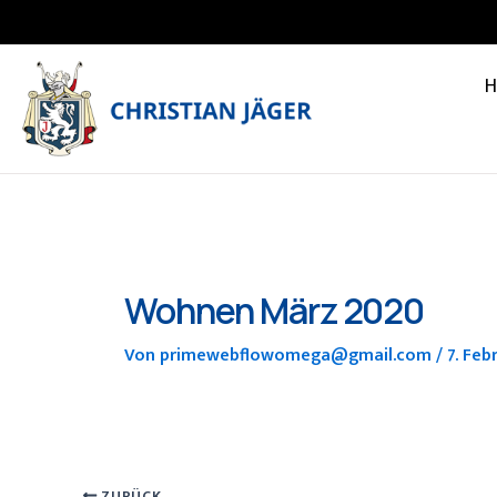
Zum
Inhalt
springen
Wohnen März 2020
Von
primewebflowomega@gmail.com
/
7. Feb
ZURÜCK