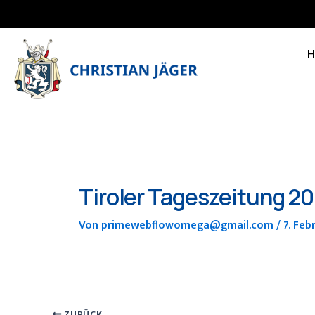
Zum
Inhalt
springen
Tiroler Tageszeitung 2
Von
primewebflowomega@gmail.com
/
7. Feb
ZURÜCK