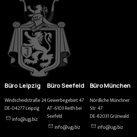
Büro Leipzig
Büro Seefeld
Büro München
Windscheidstraße 24
Gewerbegebiet 47
Nördliche Münchner
DE-04277 Leipzig
AT-6103 Reith bei
Str. 47
Seefeld
DE-82031 Grünwald
info@ugj.biz
info@ugj.biz
info@ugj.biz